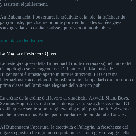
y assistent régulièrement.
Au Bubennacht, l’ouverture, la créativité et la joie, la fraîcheur du
garçon juste, que chaque homme porte en lui – des soirées gays
sauvages dans la capitale suisse, qui resteront inoubliables.
Kontakt zu den Buben
La Migliore Festa Gay Queer
Le feste gay queer della Bubennacht (notte dei ragazzi) nel cuore del
Campidoglio sono leggendarie. Dal punto di vista musicale, il
Bubennacht è rimasto aperto in tutte le direzioni. I DJ di fama
internazionale accendono l’atmosfera sotto i lampadari con un suono di
prima classe nell’ambiente elegante dello storico pub.
La crème de la crème è al lavoro ai giradischi. Axwell, Sharp Boys,
Seamus Haji o Ari Gold sono stati ospiti. Grazie agli eccezionali DJ
ospiti, queste serate sono tra gli eventi gay più popolari in Svizzera e
anche in Germania. Partecipano regolarmente fan da tutta Europa.
Al Bubennacht l’apertura, la creatività e l’allegria, la freschezza del
ragazzo giusto, che ogni uomo porta in sé – notti gay selvagge nella