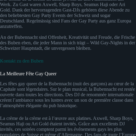
Werk. Zu Gast waren Axwell, Sharp Boys, Seamus Haji oder Ari
Gold. Dank der hervorragenden Gast-DJs gehören diese Abende zu
den beliebtesten Gay Party Events der Schweiz und sogar
Deutschland. Regelmässig sind Fans der Gay Party aus ganz Europa
anzutreffen.
An der Bubennacht sind Offenheit, Kreativität und Freude, die Frische
des Buben eben, die jeder Mann in sich trägt – Wild Gay-Nights in der
Schweizer Hauptstadt, die unvergessen bleiben.
Kontakt zu den Buben
La Meilleure Fête Gay Queer
Les fêtes gay queer de la Bubennacht (nuit des garçons) au cœur de la
Capitale sont légendaires. Sur le plan musical, la Bubennacht est restée
ouverte dans toutes les directions. Des DJ de renommée internationale
créent l’ambiance sous les lustres avec un son de première classe dans
l’atmosphère élégante du pub historique.
La crème de la crème est à l’œuvre aux platines. Axwell, Sharp Boys,
Seamus Haji ou Ari Gold étaient invités. Grâce aux excellents DJ
invités, ces soirées comptent parmi les événements gays les plus
populaires de Suisse et même d’Allemagne. Des fans de toute l’Europe